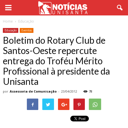
Home
Educação
Educação
Eventos
Boletim do Rotary Club de
Santos-Oeste repercute
entrega do Troféu Mérito
Profissional à presidente da
Unisanta
por
Assessoria de Comunicação
-
23/04/2012
78