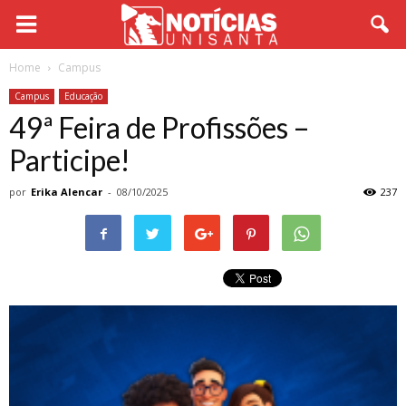
Home
Campus
Campus
Educação
49ª Feira de Profissões –
Participe!
por
Erika Alencar
-
08/10/2025
237