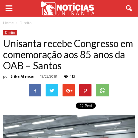
Home
Direito
Direito
Unisanta recebe Congresso em
comemoração aos 85 anos da
OAB – Santos
por
Erika Alencar
-
19/03/2018
413