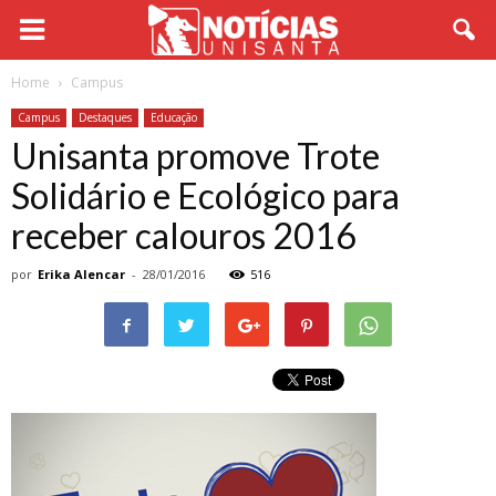
Home
Campus
Campus
Destaques
Educação
Unisanta promove Trote
Solidário e Ecológico para
receber calouros 2016
por
Erika Alencar
-
28/01/2016
516