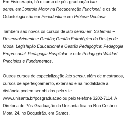
Em Fisioterapia, há o curso de pós-graduação
lato
sensu
em
Controle Motor na Recuperação Funcional
; e os de
Odontologia são em
Periodontia
e em
Prótese Dentária
.
Também são novos os cursos de
lato sensu
em
Sistemas –
Desenvolvimento e Gestão
;
Gestão Estratégica do Design de
Moda
;
Legislação Educacional e Gestão Pedagógica
;
Pedagogia
Empresarial
;
Pedagogia Hospitalar
; e o de
Pedagogia Waldorf –
Princípios e Fundamentos
.
Outros cursos de especialização
lato sensu
, além de mestrados,
cursos de aperfeiçoamento, extensão e na modalidade a
distância podem ser obtidos pelo site
www.unisanta.br/posgraduacao ou pelo telefone 3202-7114. A
Diretoria de Pós-Graduação da Unisanta fica na Rua Cesário
Mota, 24, no Boqueirão, em Santos.