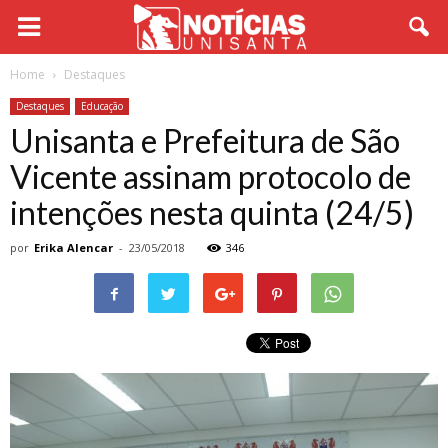
Home
Destaques
Destaques
Educação
Unisanta e Prefeitura de São
Vicente assinam protocolo de
intenções nesta quinta (24/5)
por
Erika Alencar
-
23/05/2018
346