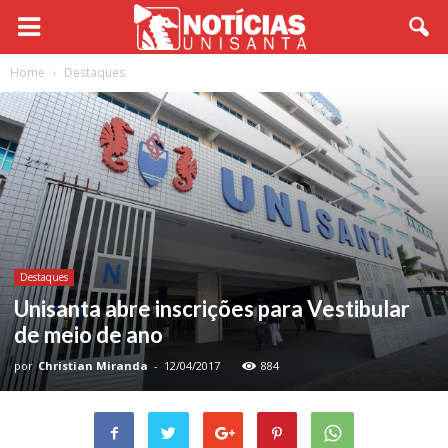
Home
Destaques
Destaques
Unisanta abre inscrições para Vestibular
de meio de ano
por
Christian Miranda
-
12/04/2017
884