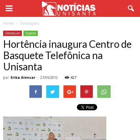
Home
Destaques
Destaques
Esporte
Hortência inaugura Centro de
Basquete Telefônica na
Unisanta
por
Erika Alencar
-
27/06/2012
427