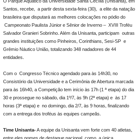
O Parque Aquático da Universidade Santa Cecília (Unisanta), em
Santos, recebe, a partir desta sexta-feira (30), a elite da natação
brasileira que disputará as melhores colocações no pódio do
Campeonato Paulista Júnior e Sênior de Inverno –
XVIII Troféu
Salvador Granieri Sobrinho. Além da Unisanta, participam
outras
grandes instituições como Pinheiros, Corinthians, Sesi-SP
e
Grêmio Náutico União, totalizando 348 nadadores de 44
entidades.
Com o
Congresso Técnico agendado para às 14h30, no
Consistório da Universidade e a Cerimônia de Abertura marcada
para às 16h40, a Competição tem início às 17h (1 ª etapa) do dia
30 e prossegue no sábado, dia 1º/7, às 9h (2ª etapa) e
às 17
horas (3ª etapa) e
no
domingo, dia 2/7, às 9 horas, finalizando
com a entrega dos troféus às equipes campeãs.
Time Unisanta-
A equipe da Unisanta vem forte com 40 atletas,
entre eles nomes de destaque nacional, como
a única