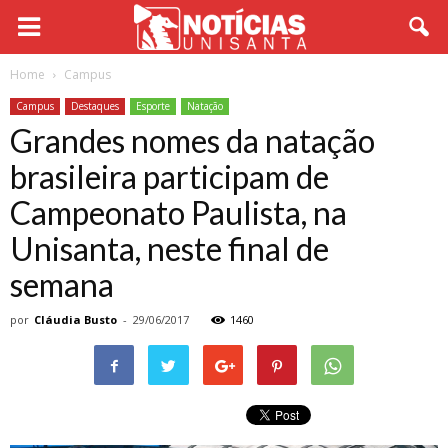
Home
Campus
Campus
Destaques
Esporte
Natação
Grandes nomes da natação
brasileira participam de
Campeonato Paulista, na
Unisanta, neste final de
semana
por
Cláudia Busto
-
29/06/2017
1460