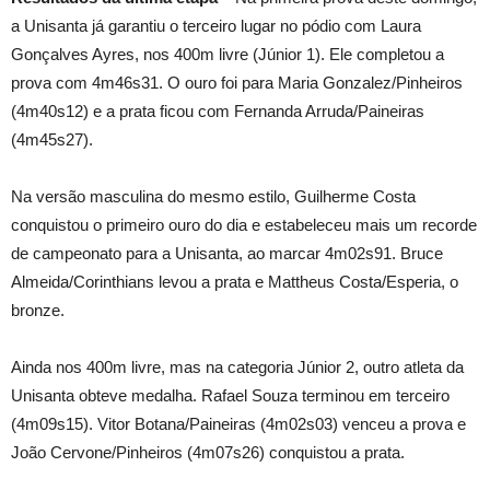
a Unisanta já garantiu o terceiro lugar no pódio com Laura
Gonçalves Ayres, nos 400m livre (Júnior 1). Ele completou a
prova com 4m46s31. O ouro foi para Maria Gonzalez/Pinheiros
(4m40s12) e a prata ficou com Fernanda Arruda/Paineiras
(4m45s27).
Na versão masculina do mesmo estilo, Guilherme Costa
conquistou o primeiro ouro do dia e estabeleceu mais um recorde
de campeonato para a Unisanta, ao marcar 4m02s91. Bruce
Almeida/Corinthians levou a prata e Mattheus Costa/Esperia, o
bronze.
Ainda nos 400m livre, mas na categoria Júnior 2, outro atleta da
Unisanta obteve medalha. Rafael Souza terminou em terceiro
(4m09s15). Vitor Botana/Paineiras (4m02s03) venceu a prova e
João Cervone/Pinheiros (4m07s26) conquistou a prata.