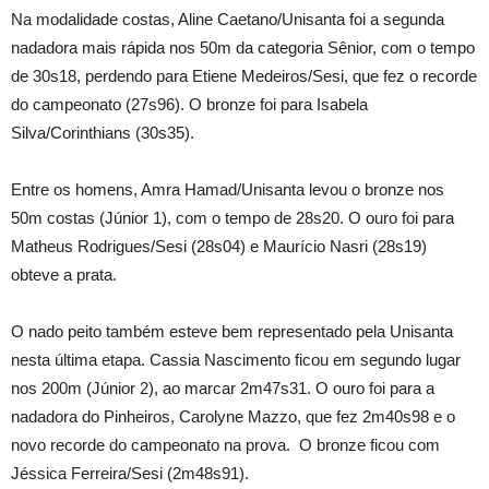
Na modalidade costas, Aline Caetano/Unisanta foi a segunda
nadadora mais rápida nos 50m da categoria Sênior, com o tempo
de 30s18, perdendo para Etiene Medeiros/Sesi, que fez o recorde
do campeonato (27s96). O bronze foi para Isabela
Silva/Corinthians (30s35).
Entre os homens, Amra Hamad/Unisanta levou o bronze nos
50m costas (Júnior 1), com o tempo de 28s20. O ouro foi para
Matheus Rodrigues/Sesi (28s04) e Maurício Nasri (28s19)
obteve a prata.
O nado peito também esteve bem representado pela Unisanta
nesta última etapa. Cassia Nascimento ficou em segundo lugar
nos 200m (Júnior 2), ao marcar 2m47s31. O ouro foi para a
nadadora do Pinheiros, Carolyne Mazzo, que fez 2m40s98 e o
novo recorde do campeonato na prova. O bronze ficou com
Jéssica Ferreira/Sesi (2m48s91).