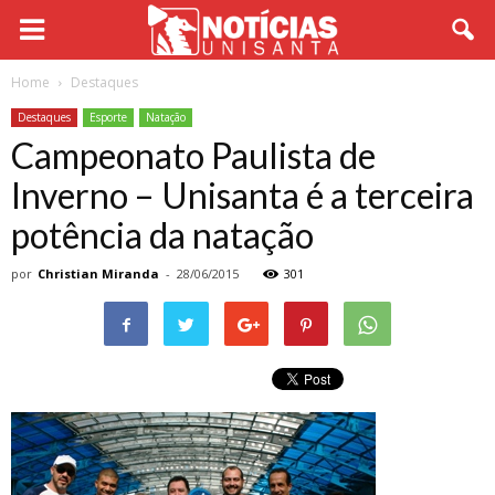
Home
Destaques
Destaques
Esporte
Natação
Campeonato Paulista de
Inverno – Unisanta é a terceira
potência da natação
por
Christian Miranda
-
28/06/2015
301