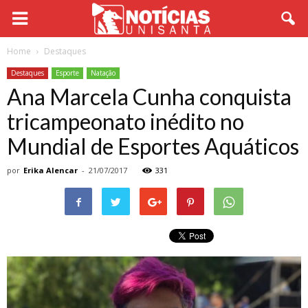
Home
Destaques
Destaques
Esporte
Natação
Ana Marcela Cunha conquista
tricampeonato inédito no
Mundial de Esportes Aquáticos
por
Erika Alencar
-
21/07/2017
331