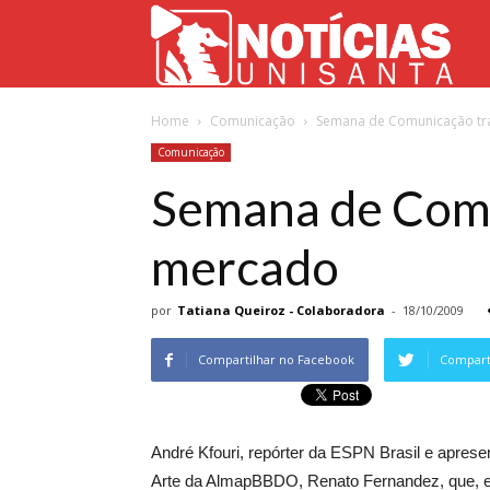
Not
Home
Comunicação
Semana de Comunicação tr
Uni
Comunicação
Semana de Comu
mercado
por
Tatiana Queiroz - Colaboradora
-
18/10/2009
Compartilhar no Facebook
Comparti
André Kfouri, repórter da ESPN Brasil e apres
Arte da AlmapBBDO, Renato Fernandez, que, en