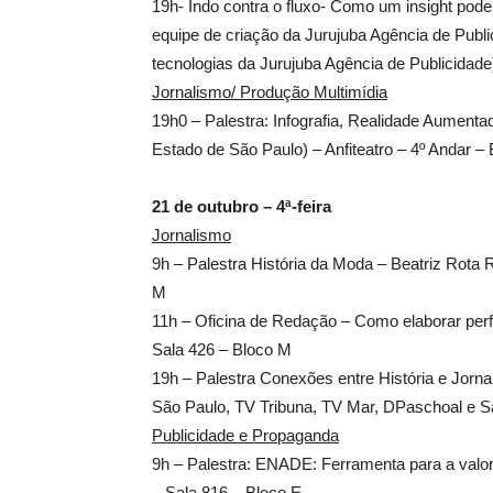
19h- Indo contra o fluxo- Como um insight pod
equipe de criação da Jurujuba Agência de Publi
tecnologias da Jurujuba Agência de Publicidade
Jornalismo/ Produção Multimídia
19h0 – Palestra: Infografia, Realidade Aumentad
Estado de São Paulo) – Anfiteatro – 4º Andar –
21 de outubro – 4ª-feira
Jornalismo
9h – Palestra História da Moda – Beatriz Rota 
M
11h – Oficina de Redação – Como elaborar perfi
Sala 426 – Bloco M
19h – Palestra Conexões entre História e Jornali
São Paulo, TV Tribuna, TV Mar, DPaschoal e Sa
Publicidade e Propaganda
9h – Palestra: ENADE: Ferramenta para a valor
– Sala 816 – Bloco E