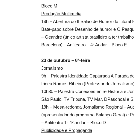
Bloco M
Produção Multimídia
19h – Abertura do II Salão de Humor do Litoral 
Bate-papo sobre Desenho de humor e O Pasqui
– Geandré (único artista brasileiro a ter trabal
Barcelona) – Anfiteatro – 4º Andar – Bloco E
23 de outubro – 6ª-feira
Jornalismo
9h – Palestra Identidade Capturada A Parada d
Irineu Ramos Ribeiro (Professor de Jornalismo
10h30 – Palestra Conexões entre História e Jorn
São Paulo, TV Tribuna, TV Mar, DPaschoal e S
19h – Mesa-redonda Jornalismo Regional – Aud
(apresentador do programa Balanço Geral) e P
– Anfiteatro 1- 4º andar – Bloco D
Publicidade e Propaganda