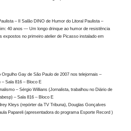
Paulista – II Salão DINO de Humor do Litoral Paulista –
m: 40 anos — Um longo drinque ao humor de resistência
hos expostos no primeiro atelier de Picasso instalado em
o Orgulho Gay de São Paulo de 2007 nos telejornais –
) – Sala 816 – Bloco E
alismo – Sérgio Willians (Jornalista, trabalhou no Diário de
abesp) – Sala 816 – Bloco E
rey Kleys (repórter da TV Tribuna), Douglas Gonçalves
aula Papareli (apresentadora do programa Esporte Record )