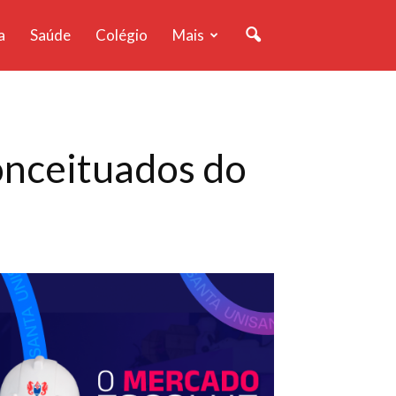
a
Saúde
Colégio
Mais
nceituados do