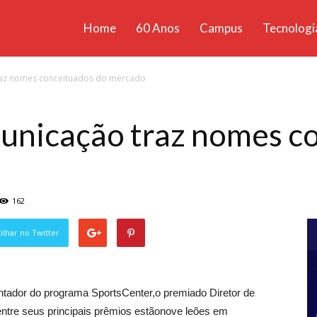
Home
60 Anos
Campus
Tecnologi
ícias
az nomes conceituados do mercado
santa
nicação traz nomes co
162
lhar no Twitter
entador do programa SportsCenter,o premiado Diretor de
tre seus principais prêmios estãonove leões em