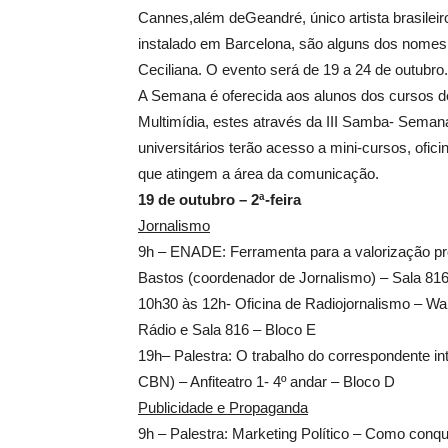
Cannes,além deGeandré, único artista brasileiro
instalado em Barcelona, são alguns dos nome
Ceciliana. O evento será de 19 a 24 de outubro.
A Semana é oferecida aos alunos dos cursos d
Multimídia, estes através da III Samba- Seman
universitários terão acesso a mini-cursos, ofic
que atingem a área da comunicação.
19 de outubro – 2ª-feira
Jornalismo
9h – ENADE: Ferramenta para a valorização pr
Bastos (coordenador de Jornalismo) – Sala 816
10h30 às 12h- Oficina de Radiojornalismo – W
Rádio e Sala 816 – Bloco E
19h– Palestra: O trabalho do correspondente in
CBN) – Anfiteatro 1- 4º andar – Bloco D
Publicidade e Propaganda
9h – Palestra: Marketing Político – Como conquis