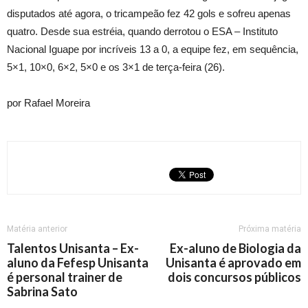
disputados até agora, o tricampeão fez 42 gols e sofreu apenas
quatro. Desde sua estréia, quando derrotou o ESA – Instituto
Nacional Iguape por incríveis 13 a 0, a equipe fez, em sequência,
5×1, 10×0, 6×2, 5×0 e os 3×1 de terça-feira (26).
por Rafael Moreira
Matéria anterior
Próxima matéria
Talentos Unisanta – Ex-
Ex-aluno de Biologia da
aluno da Fefesp Unisanta
Unisanta é aprovado em
é personal trainer de
dois concursos públicos
Sabrina Sato