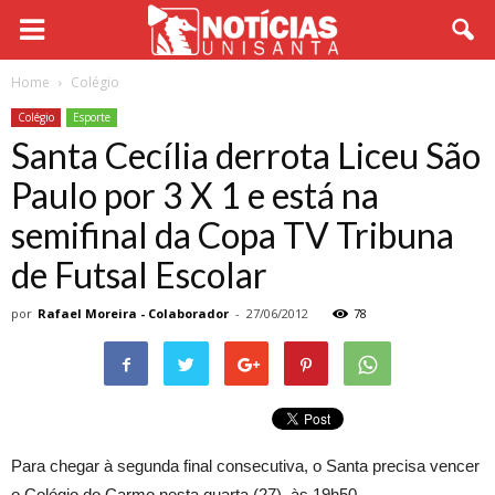
Home
Colégio
Colégio
Esporte
Santa Cecília derrota Liceu São
Paulo por 3 X 1 e está na
semifinal da Copa TV Tribuna
de Futsal Escolar
por
Rafael Moreira - Colaborador
-
27/06/2012
78
Para chegar à segunda final consecutiva, o Santa precisa vencer
o Colégio do Carmo nesta quarta (27), às 19h50