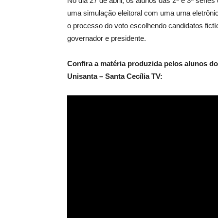
No dia 27 de abril, os alunos das 2ª e 3ª série
uma simulação eleitoral com uma urna eletrôni
o processo do voto escolhendo candidatos fictí
governador e presidente.
Confira a matéria produzida pelos alunos d
Unisanta – Santa Cecília TV: