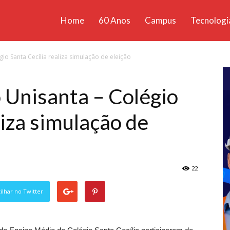
Home
60 Anos
Campus
Tecnologi
ícias
o Santa Cecília realiza simulação de eleição
santa
Unisanta – Colégio
liza simulação de
22
lhar no Twitter