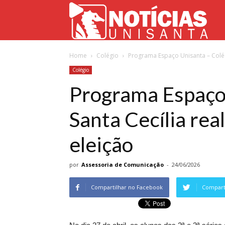
Not
Home
Colégio
Programa Espaço Unisanta – Colégi
Uni
Colégio
Programa Espaço 
Santa Cecília rea
eleição
por
Assessoria de Comunicação
-
24/06/2026
Compartilhar no Facebook
Comparti