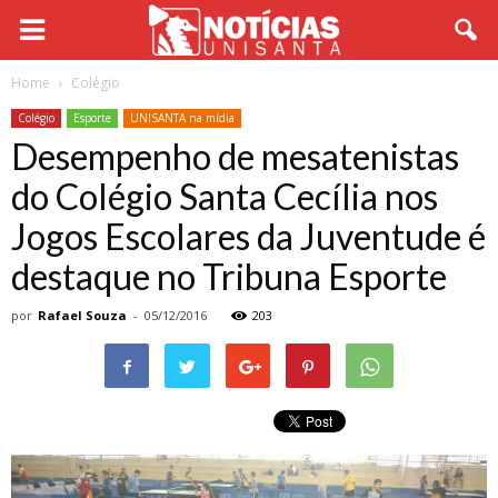
Home
Colégio
Colégio
Esporte
UNISANTA na mídia
Desempenho de mesatenistas
do Colégio Santa Cecília nos
Jogos Escolares da Juventude é
destaque no Tribuna Esporte
por
Rafael Souza
-
05/12/2016
203