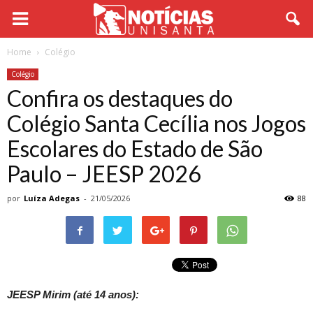
Home
Colégio
Colégio
Confira os destaques do
Colégio Santa Cecília nos Jogos
Escolares do Estado de São
Paulo – JEESP 2026
por
Luíza Adegas
-
21/05/2026
88
JEESP Mirim (até 14 anos):