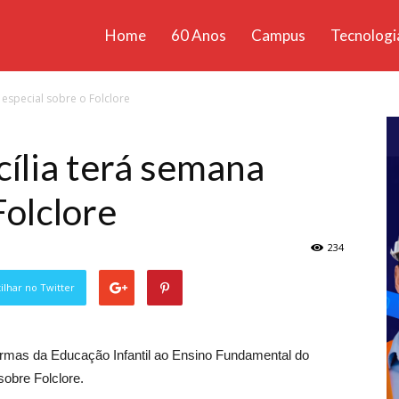
Home
60 Anos
Campus
Tecnologi
ícias
 especial sobre o Folclore
santa
cília terá semana
Folclore
234
lhar no Twitter
urmas da Educação Infantil ao Ensino Fundamental do
sobre Folclore.