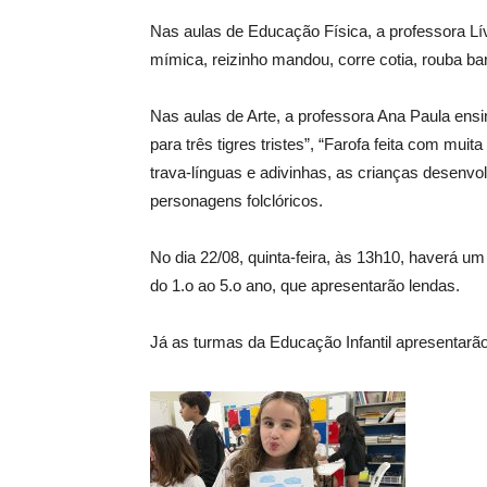
Nas aulas de Educação Física, a professora Lív
mímica, reizinho mandou, corre cotia, rouba ban
Nas aulas de Arte, a professora Ana Paula ensi
para três tigres tristes”, “Farofa feita com muit
trava-línguas e adivinhas, as crianças desenv
personagens folclóricos.
No dia 22/08, quinta-feira, às 13h10, haverá u
do 1.o ao 5.o ano, que apresentarão lendas.
Já as turmas da Educação Infantil apresentarão