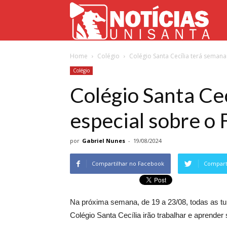
Not
Home
Colégio
Colégio Santa Cecília terá semana
Uni
Colégio
Colégio Santa Ce
especial sobre o 
por
Gabriel Nunes
-
19/08/2024
Compartilhar no Facebook
Comparti
Na próxima semana, de 19 a 23/08, todas as t
Colégio Santa Cecília irão trabalhar e aprender 