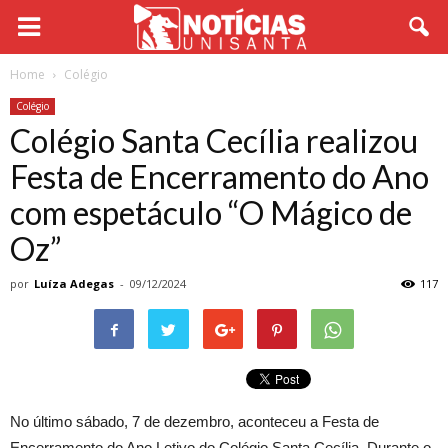
Home
Colégio
Colégio
Colégio Santa Cecília realizou
Festa de Encerramento do Ano
com espetáculo “O Mágico de
Oz”
por
Luíza Adegas
-
09/12/2024
117
No último sábado, 7 de dezembro, aconteceu a Festa de
Encerramento do Ano Letivo do Colégio Santa Cecília. Durante o