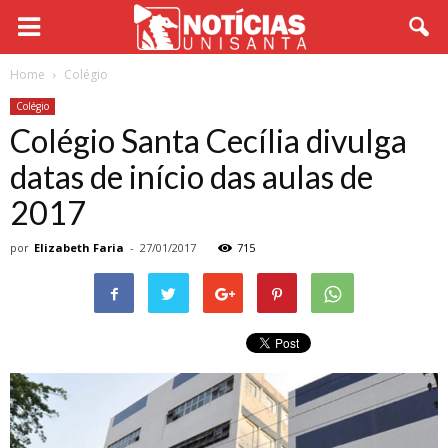
Home
Colégio
Colégio
Colégio Santa Cecília divulga
datas de início das aulas de
2017
por
Elizabeth Faria
-
27/01/2017
715