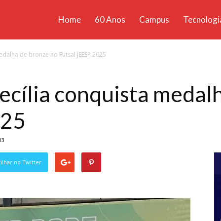
Home
60 Anos
Campus
Tecnologi
ícias
edalha de bronze no Futsal JEESP 2025
santa
ecília conquista medal
025
03
lhar no Twitter