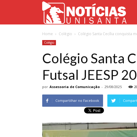
Not
Home
Colégio
Colégio Santa Cecília conquista m
Uni
Colégio
Colégio Santa C
Futsal JEESP 2
por
Assessoria de Comunicação
-
29/08/2025
2
Compartilhar no Facebook
Comparti