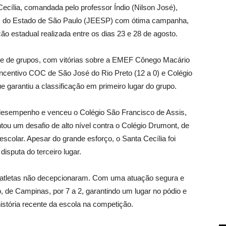
Cecília, comandada pelo professor Índio (Nilson José),
es do Estado de São Paulo (JEESP) com ótima campanha,
o estadual realizada entre os dias 23 e 28 de agosto.
se de grupos, com vitórias sobre a EMEF Cônego Macário
 Incentivo COC de São José do Rio Preto (12 a 0) e Colégio
ue garantiu a classificação em primeiro lugar do grupo.
 desempenho e venceu o Colégio São Francisco de Assis,
entou um desafio de alto nível contra o Colégio Drumont, de
escolar. Apesar do grande esforço, o Santa Cecília foi
isputa do terceiro lugar.
 atletas não decepcionaram. Com uma atuação segura e
 de Campinas, por 7 a 2, garantindo um lugar no pódio e
tória recente da escola na competição.