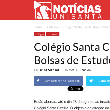
Not
Home
Colégio
Colégio Santa Cecília abre inscr
Uni
Colégio
Educação
Colégio Santa C
Bolsas de Estu
por
Erika Alencar
-
15/07/2015
780
Compartilhar no Facebook
Comparti
Estão abertas, até o dia 28 de agosto, as insc
Colégio Santa Cecília. O objetivo da direção do