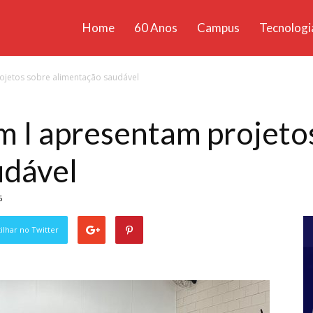
Home
60 Anos
Campus
Tecnologi
ícias
ojetos sobre alimentação saudável
santa
m I apresentam projeto
udável
6
lhar no Twitter