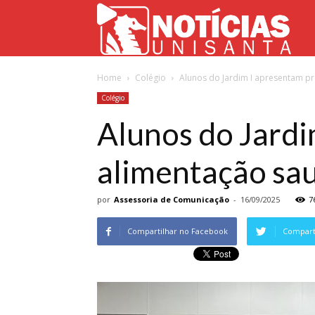
Not
Home
Colégio
Alunos do Jardim I apresentam pr
Uni
Colégio
Alunos do Jardi
alimentação sa
por
Assessoria de Comunicação
-
16/09/2025
7
Compartilhar no Facebook
Comparti