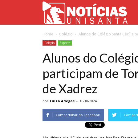
Not
Home
Colégio
Alunos do Colégio Santa Cecília 
Uni
Colégio
Esporte
Alunos do Colégio
participam de T
de Xadrez
por
Luíza Adegas
-
16/10/2024
Compartilhar no Facebook
Comparti