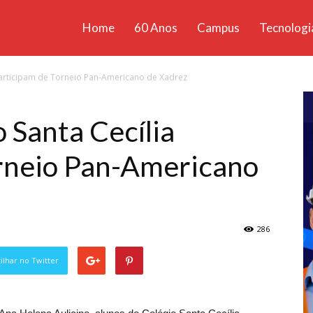
Home
60 Anos
Campus
Tecnologi
ícias
participam de Torneio Pan-Americano de Xadrez
santa
 Santa Cecília
orneio Pan-Americano
286
lhar no Twitter