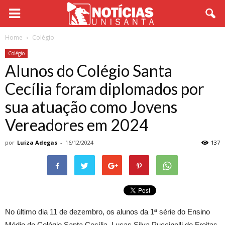
Home
Colégio
Colégio
Alunos do Colégio Santa
Cecília foram diplomados por
sua atuação como Jovens
Vereadores em 2024
por
Luíza Adegas
-
16/12/2024
137
No último dia 11 de dezembro, os alunos da 1ª série do Ensino
Médio do Colégio Santa Cecília, Lucas Silva Puccinelli de Freitas