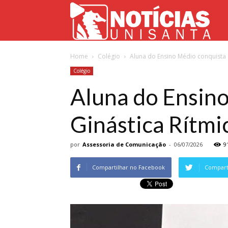
Not
Home
Colégio
Aluna do Ensino Médio conquista 
Uni
Colégio
Aluna do Ensin
Ginástica Rítmi
por
Assessoria de Comunicação
-
06/07/2026
9
Compartilhar no Facebook
Comparti