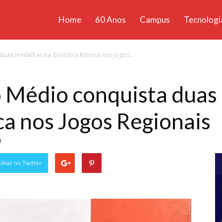
Home
60 Anos
Campus
Tecnologi
ícias
duas medalhas na Ginástica Rítmica nos Jogos...
santa
o Médio conquista duas
ca nos Jogos Regionais
1
lhar no Twitter