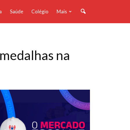
a
Saúde
Colégio
Mais
 medalhas na