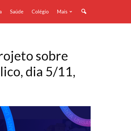
a
Saúde
Colégio
Mais
rojeto sobre
ico, dia 5/11,