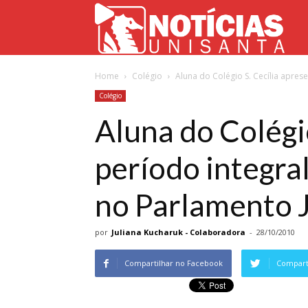
Not
Home
Colégio
Aluna do Colégio S. Cecília aprese
Uni
Colégio
Aluna do Colégi
período integral
no Parlamento 
por
Juliana Kucharuk - Colaboradora
-
28/10/2010
Compartilhar no Facebook
Comparti