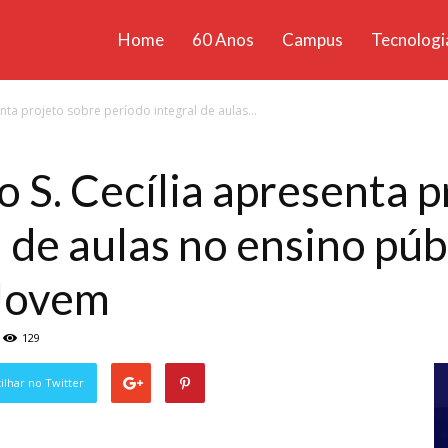
Home
60 Anos
Campus
Tecnologi
ícias
nta projeto sobre período integral de aulas...
santa
o S. Cecília apresenta p
 de aulas no ensino públ
Jovem
129
lhar no Twitter