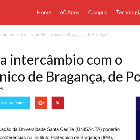
Home
60 Anos
Campus
Tecnologi
ícias
rcâmbio com o InstitutoPolitécnico de Bragança, de Portugal
santa
 intercâmbio com o
cnico de Bragança, de P
25
lhar no Twitter
duação da Universidade Santa Cecília (UNISANTA) poderão
 conferências no Instituto Politécnico de Bragança (IPB),