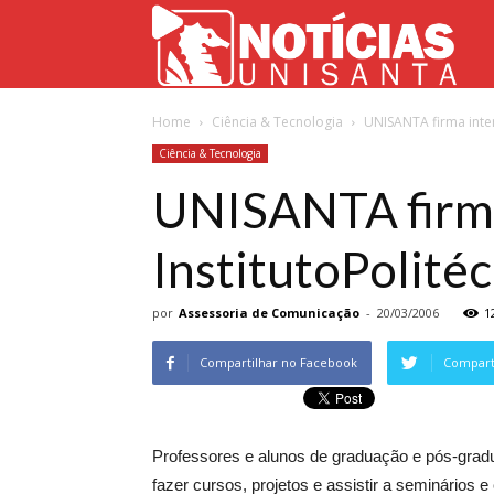
Not
Home
Ciência & Tecnologia
UNISANTA firma inte
Uni
Ciência & Tecnologia
UNISANTA firma
InstitutoPolité
por
Assessoria de Comunicação
-
20/03/2006
1
Compartilhar no Facebook
Comparti
Professores e alunos de graduação e pós-gra
fazer cursos, projetos e assistir a seminários e