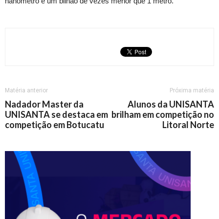
nanômetro é um bilhão de vezes menor que 1 metro.
Matéria anterior
Próxima matéria
Nadador Master da
Alunos da UNISANTA
UNISANTA se destaca em
brilham em competição no
competição em Botucatu
Litoral Norte