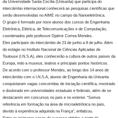
da Universidade Santa Cecília (Unisanta) que participa do
intercâmbio internacional conhecerá as pesquisas científicas que
serão desenvolvidas no AIME no campo da Nanoeletrônica.
O grupo é formado por nove alunos dos cursos de Engenharia
Eletrônica, Elétrica, de Telecomunicações e de Computação,
coordenados pelo professor Djalmir Correa Mendes.
Eles participam do intercâmbio de 23 de junho a 8 de julho. Além
do estágio no Instituto Nacional de Ciências Aplicadas de
Toulouse (I.N.S.A), eles conhecerão a cultura de outros países da
Europa, indo a museus, teatros e principais pontos históricos.
De acordo com o professor Mendes, ao longo dos 14 anos de
intercâmbio com o I.N.S.A, alunos de Engenharia da Unisanta
conquistaram vagas concorridas de iniciação científica, mestrado
e doutorado em universidades estaduais e federais, além de se
destacarem em concursos no país e no exterior. “Somos
referência em formação na área de microeletrônica no país,
devido à experiência adquirida na França”, enfatizou.
Entre os inúmeros casos de sucesso obtidos a partir do