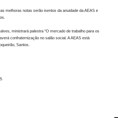
as melhoras notas serão isentos da anuidade da AEAS e
os.
lves, ministrará palestra “O mercado de trabalho para os
haverá confraternização no salão social. A AEAS está
oqueirão, Santos.
5