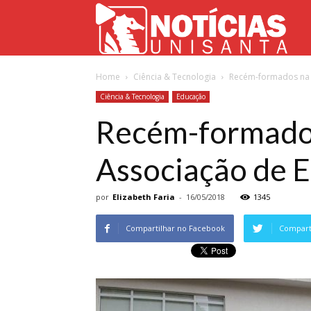
Not
Home
Ciência & Tecnologia
Recém-formados na 
Uni
Ciência & Tecnologia
Educação
Recém-formado
Associação de E
por
Elizabeth Faria
-
16/05/2018
1345
Compartilhar no Facebook
Comparti