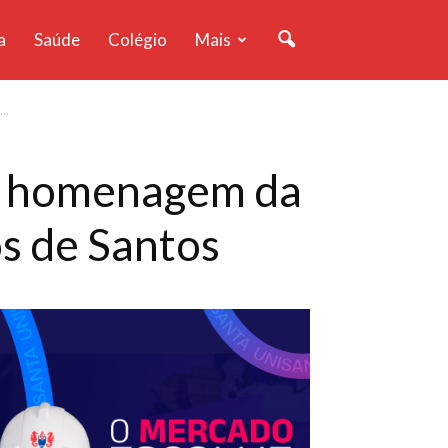
a
Saúde
Colégio
Mais
..
m homenagem da
s de Santos