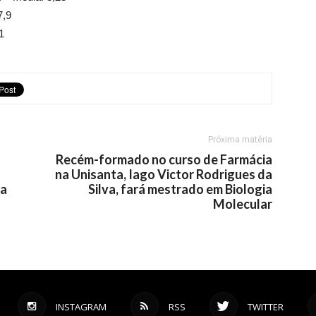
,9
1
Próxima matéria
Recém-formado no curso de Farmácia
na Unisanta, Iago Victor Rodrigues da
ga
Silva, fará mestrado em Biologia
Molecular
INSTAGRAM
RSS
TWITTER