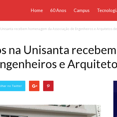
Home
60 Anos
Campus
Tecnologi
ícias
Unisanta recebem homenagem da Associação de Engenheiros e Arquitetos de.
santa
s na Unisanta recebe
ngenheiros e Arquiteto
lhar no Twitter