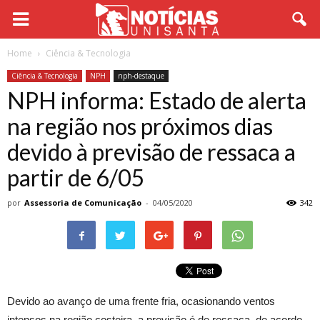
Home
Ciência & Tecnologia
Ciência & Tecnologia
NPH
nph-destaque
NPH informa: Estado de alerta
na região nos próximos dias
devido à previsão de ressaca a
partir de 6/05
por
Assessoria de Comunicação
-
04/05/2020
342
Devido ao avanço de uma frente fria, ocasionando ventos
intensos na região costeira, a previsão é de ressaca, de acordo