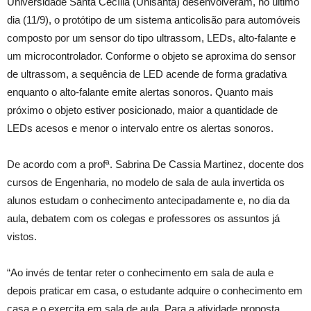
Universidade Santa Cecília (Unisanta) desenvolveram, no último
dia (11/9), o protótipo de um sistema anticolisão para automóveis
composto por um sensor do tipo ultrassom, LEDs, alto-falante e
um microcontrolador. Conforme o objeto se aproxima do sensor
de ultrassom, a sequência de LED acende de forma gradativa
enquanto o alto-falante emite alertas sonoros. Quanto mais
próximo o objeto estiver posicionado, maior a quantidade de
LEDs acesos e menor o intervalo entre os alertas sonoros.
De acordo com a profª. Sabrina De Cassia Martinez, docente dos
cursos de Engenharia, no modelo de sala de aula invertida os
alunos estudam o conhecimento antecipadamente e, no dia da
aula, debatem com os colegas e professores os assuntos já
vistos.
“Ao invés de tentar reter o conhecimento em sala de aula e
depois praticar em casa, o estudante adquire o conhecimento em
casa e o exercita em sala de aula. Para a atividade proposta,