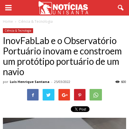
Home
Ciência & Tecnologia
Ciência & Tecnologia
InovFabLab e o Observatório
Portuário inovam e constroem
um protótipo portuário de um
navio
por
Luís Henrique Santana
-
25/03/2022
600