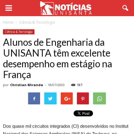
Home
Ciência & Tecnologia
Ciência & Tecnologia
Alunos de Engenharia da
UNISANTA têm excelente
desempenho em estágio na
França
por
Christian Miranda
-
18/07/2003
187
Dos quase mil circuitos integrados (CI) desenvolvidos no Institut
Nacional des Sciences Appliquées (INSA) de Toulouse, na