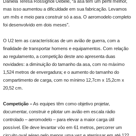
Daniela Teresa Rossignoli Uebele, “a asa tem um perfil melhor,
mas isso aumentou a dificuldade em sua fabricação. Levamos
um mês e meio para construir só a asa. O aeromodelo completo
foi desenvolvido em dois meses”.
O U2 tem as características de um avião de guerra, com a
finalidade de transportar homens e equipamentos. Com relação
ao regulamento, a competição deste ano apresenta duas
novidades: a diminuição do tamanho da asa, com no máximo
1,524 metros de envergadura; e o aumento do tamanho do
compartimento de carga, com no mínimo 12,7cm x 15,2cm x
20,52 cm.
Competição –
As equipes têm como objetivo projetar,
documentar, construir e pilotar um avião em escala rádio
controlado – aeromodelo – para elevar a maior carga útil
possível. Ele deve levantar vôo em 61 metros, percorrer um
circuito oval aéreo pelo menos uma vez e aterrissar em até 122