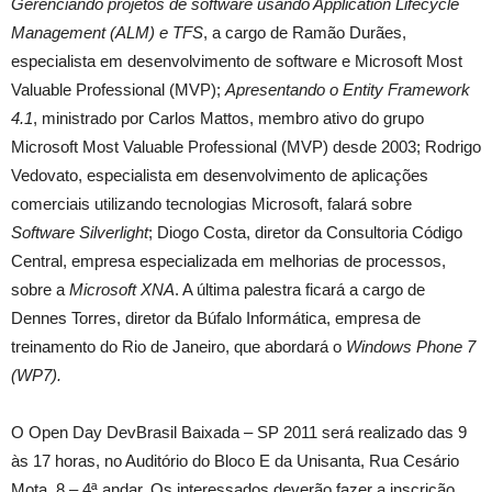
Gerenciando projetos de software usando Application Lifecycle
Management (ALM) e TFS
, a cargo de Ramão Durães,
especialista em desenvolvimento de software e Microsoft Most
Valuable Professional (MVP);
Apresentando o Entity Framework
4.1
, ministrado por Carlos Mattos, membro ativo do grupo
Microsoft Most Valuable Professional (MVP) desde 2003; Rodrigo
Vedovato, especialista em desenvolvimento de aplicações
comerciais utilizando tecnologias Microsoft, falará sobre
Software Silverlight
; Diogo Costa, diretor da Consultoria Código
Central, empresa especializada em melhorias de processos,
sobre a
Microsoft XNA
. A última palestra ficará a cargo de
Dennes Torres, diretor da Búfalo Informática, empresa de
treinamento do Rio de Janeiro, que abordará o
Windows Phone 7
(WP7).
O Open Day DevBrasil Baixada – SP 2011 será realizado das 9
às 17 horas, no Auditório do Bloco E da Unisanta, Rua Cesário
Mota, 8 – 4ª andar. Os interessados deverão fazer a inscrição