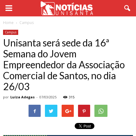
Home
Campus
Campus
Unisanta será sede da 16ª
Semana do Jovem
Empreendedor da Associação
Comercial de Santos, no dia
26/03
por
Luíza Adegas
-
07/03/2025
315