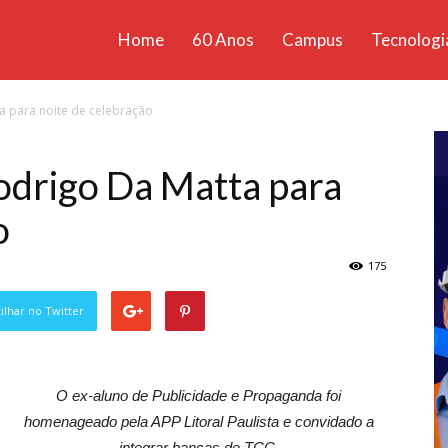
Home
60 Anos
Campus
Tecnologi
ícias
a para noite de celebração
santa
odrigo Da Matta para
o
175
lhar no Twitter
O ex-aluno de Publicidade e Propaganda foi
homenageado pela APP Litoral Paulista e convidado a
integrar bancas de TCC.