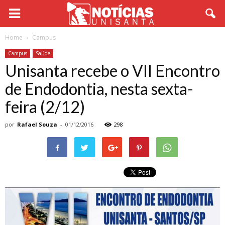
Home
Campus
Campus
Saúde
Unisanta recebe o VII Encontro
de Endodontia, nesta sexta-
feira (2/12)
por
Rafael Souza
-
01/12/2016
298