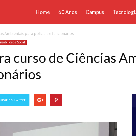
Home
60 Anos
Campus
Tecnologi
ícias
as Ambientais para policiais e funcionários
santa
nsabilidade Social
ra curso de Ciências A
ionários
lhar no Twitter