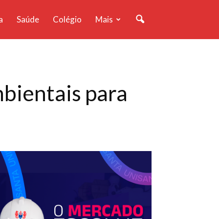
a
Saúde
Colégio
Mais
mbientais para