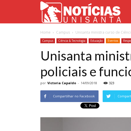
Not
Home
Campus
Unisanta ministra curso de Ciênci
Uni
Campus
Ciência & Tecnologia
Educação
Eventos
Respo
Unisanta minist
policiais e func
por
Victoria Capaldo
-
14/09/2018
323
Compartilhar no Facebook
Comparti