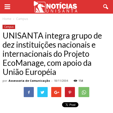
Home
Campus
Campus
UNISANTA integra grupo de
dez instituições nacionais e
internacionais do Projeto
EcoManage, com apoio da
União Européia
por
Assessoria de Comunicação
-
18/11/2004
154