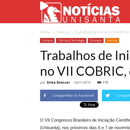
Not
Home
Campus
Trabalhos de Iniciação Científica
Uni
Campus
Ciência & Tecnologia
Educação
Eventos
Trabalhos de In
no VII COBRIC, 
por
Erika Alencar
-
06/11/2015
175
Compartilhar no Facebook
Comparti
O VII Congresso Brasileiro de Iniciação Cientí
(Unisanta), nos próximos dias 6 e 7 de novemb