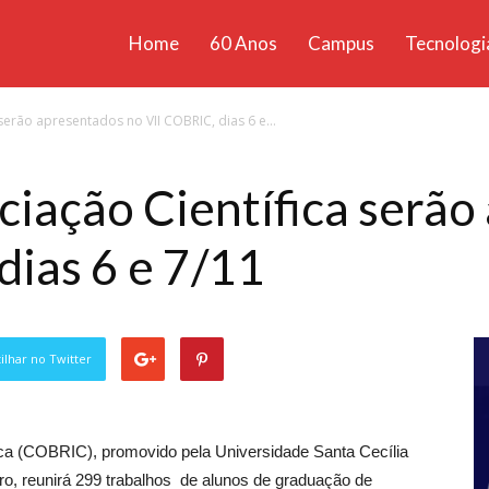
Home
60 Anos
Campus
Tecnologi
ícias
 serão apresentados no VII COBRIC, dias 6 e...
santa
iciação Científica serã
dias 6 e 7/11
lhar no Twitter
fica (COBRIC), promovido pela Universidade Santa Cecília
ro, reunirá 299 trabalhos de alunos de graduação de