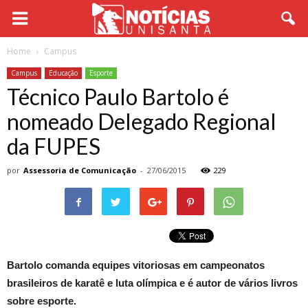
Home
Campus
Campus
Educação
Esporte
Técnico Paulo Bartolo é
nomeado Delegado Regional
da FUPES
por
Assessoria de Comunicação
-
27/06/2015
229
Bartolo comanda equipes vitoriosas em campeonatos
brasileiros de karatê e luta olímpica e é autor de vários livros
sobre esporte.