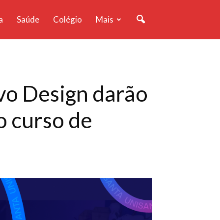
a
Saúde
Colégio
Mais
ivo Design darão
o curso de