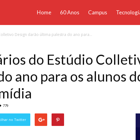
Home
60 Anos
Campus
Tecnologi
ícias
olletivo Design darão última palestra do ano para...
santa
ários do Estúdio Collet
do ano para os alunos d
mídia
779
lhar no Twitter