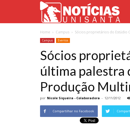
Not
Home
Campus
Sócios proprietários do Estúdio C
Uni
Campus
Eventos
Sócios propriet
última palestra 
Produção Multi
por
Nicole Siqueira - Colaboradora
-
12/11/2012
Compartilhar no Facebook
Comparti