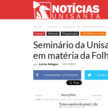
Not
Home
Campus
Seminário da Unisanta/Marimex é
Uni
Campus
Mestrado
Pós-graduação
UNISANTA na mídia
Seminário da Unis
em matéria da Folh
por
Luíza Adegas
-
03/12/2025
Compartilhar no Facebook
Comparti