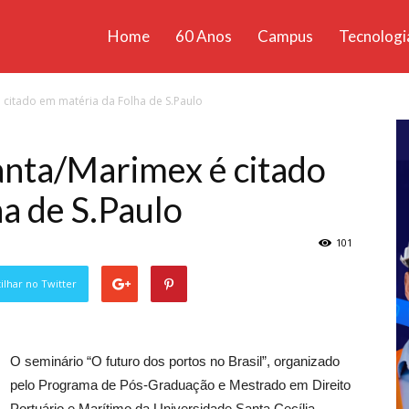
Home
60 Anos
Campus
Tecnologi
ícias
 citado em matéria da Folha de S.Paulo
santa
anta/Marimex é citado
a de S.Paulo
101
lhar no Twitter
O seminário “O futuro dos portos no Brasil”, organizado
pelo Programa de Pós-Graduação e Mestrado em Direito
Portuário e Marítimo da Universidade Santa Cecília –