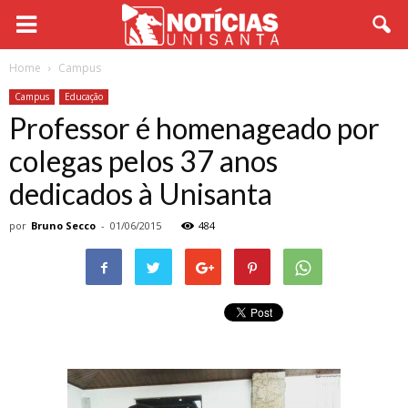
Home
Campus
Campus
Educação
Professor é homenageado por
colegas pelos 37 anos
dedicados à Unisanta
por
Bruno Secco
-
01/06/2015
484