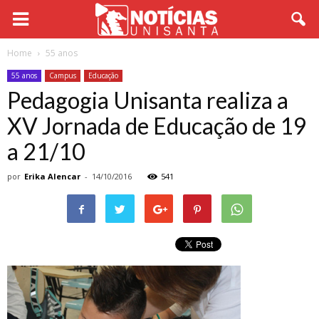
Home
55 anos
55 anos
Campus
Educação
Pedagogia Unisanta realiza a
XV Jornada de Educação de 19
a 21/10
por
Erika Alencar
-
14/10/2016
541