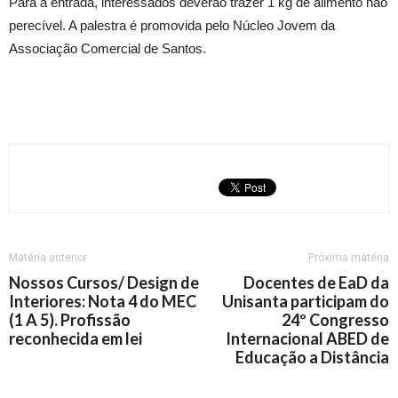
Para a entrada, interessados deverão trazer 1 kg de alimento não
perecível. A palestra é promovida pelo Núcleo Jovem da
Associação Comercial de Santos.
Matéria anterior
Próxima matéria
Nossos Cursos/ Design de
Docentes de EaD da
Interiores: Nota 4 do MEC
Unisanta participam do
(1 A 5). Profissão
24º Congresso
reconhecida em lei
Internacional ABED de
Educação a Distância