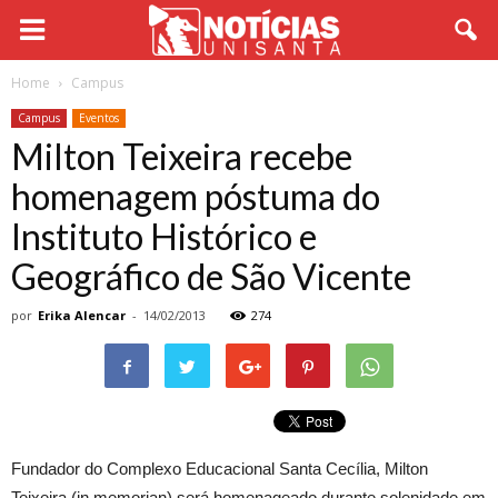
Home
Campus
Campus
Eventos
Milton Teixeira recebe
homenagem póstuma do
Instituto Histórico e
Geográfico de São Vicente
por
Erika Alencar
-
14/02/2013
274
Fundador do Complexo Educacional Santa Cecília, Milton
Teixeira (in memorian) será homenageado durante solenidade em