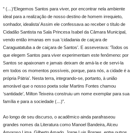
“ (…)‘Elegemos Santos para viver, por encontrar nela ambiente
ideal para a realização de nosso destino de homem irrequieto,
sonhador, idealista’ Assim ele confessava ao receber o título de
Cidadão Santista na Sala Princesa Isabel da Câmara Municipal,
vendo então irmanas em sua ‘cidadania de caiçara de
Caraguatatuba a de caiçara de Santos’. E asseverava: ‘Todos os
que elegem Santos para viver experimentam este fenômeno: por
Santos se apaixonam e jamais deixam de amá-la e de servi-la
em todos os momentos possíveis, porque, para nós, a cidade é a
própria Pátria’. Nesta terra, integrando-se, portanto, à união
amorável que o nosso poeta solar Martins Fontes chamou
‘santidade’, Milton Teixeira construiu um nome exemplar para sua
família e para a sociedade (…)”.
Ao longo de seu discurso, o acadêmico ainda parafraseou
grandes nomes da Literatura como Manoel Bandeira, Alceu
Amoroso Lima, Gilberto Amado, Jorge Luis Borges, entre outros.