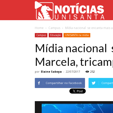
Not
Home
Campus
Mídia nacional se encanta mais 
Uni
Campus
Educação
UNISANTA na mídia
Mídia nacional
Marcela, trica
por
Elaine Saboya
-
22/07/2017
252
Compartilhar no Facebook
Comparti