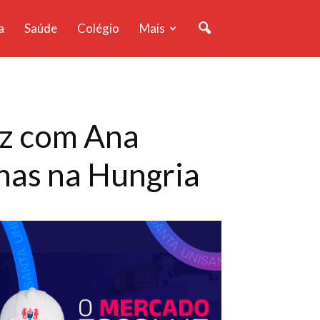
a
Saúde
Colégio
Mais
ez com Ana
nas na Hungria