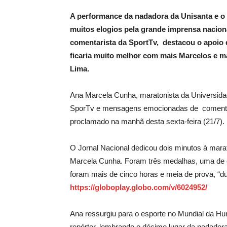
A performance da nadadora da Unisanta e 
muitos elogios pela grande imprensa naciona
comentarista da SportTv, destacou o apoio d
ficaria muito melhor com mais Marcelos e ma
Lima.
Ana Marcela Cunha, maratonista da Universida
SporTv e mensagens emocionadas de comentari
proclamado na manhã desta sexta-feira (21/7).
O Jornal Nacional dedicou dois minutos à mara
Marcela Cunha. Foram três medalhas, uma de ou
foram mais de cinco horas e meia de prova, “d
https://globoplay.globo.com/v/6024952/
Ana ressurgiu para o esporte no Mundial da Hu
repórter, lembrando o décimo lugar da nadador