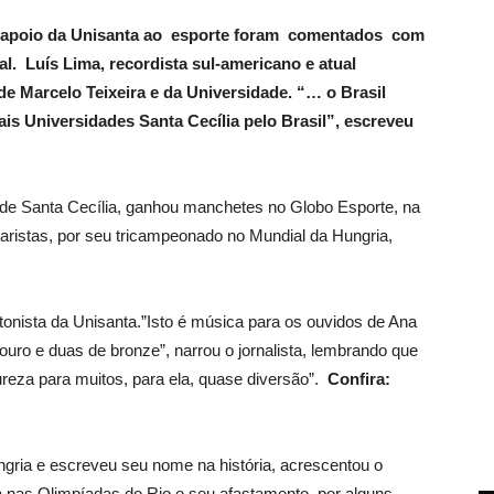
o apoio da Unisanta ao esporte foram comentados com
l. Luís Lima, recordista sul-americano e atual
e Marcelo Teixeira e da Universidade. “… o Brasil
is Universidades Santa Cecília pelo Brasil”, escreveu
de Santa Cecília, ganhou manchetes no Globo Esporte, na
stas, por seu tricampeonado no Mundial da Hungria,
tonista da Unisanta.”Isto é música para os ouvidos de Ana
ro e duas de bronze”, narrou o jornalista, lembrando que
ureza para muitos, para ela, quase diversão”.
Confira:
ngria e escreveu seu nome na história, acrescentou o
a nas Olimpíadas do Rio e seu afastamento por alguns