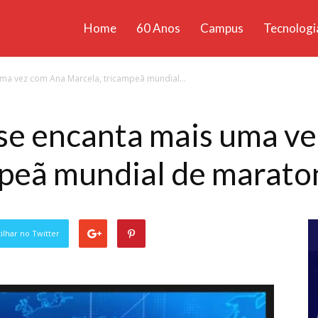
Home
60 Anos
Campus
Tecnologi
ícias
uma vez com Ana Marcela, tricampeã mundial...
santa
 se encanta mais uma v
mpeã mundial de marato
lhar no Twitter